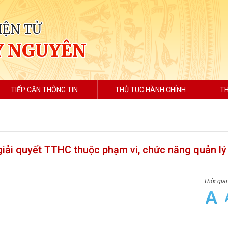
IỆN TỬ
Y NGUYÊN
TIẾP CẬN THÔNG TIN
THỦ TỤC HÀNH CHÍNH
TH
 giải quyết TTHC thuộc phạm vi, chức năng quản lý