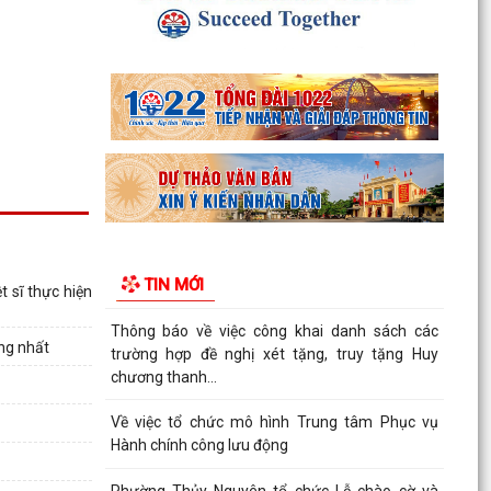
KHÓA II, NHIỆM KỲ 2026...
Thông tin báo chí về việc tổ chức cưỡng chế thu
hồi đất để thực hiện Dự án đầu tư xây dựng
tuyến...
Thông báo Cưỡng chế thu hồi đất thực hiện Dự
án đầu tư xây dựng tuyến đường từ khu đô thị
Bắc sông...
Thông báo về việc thực hiện công tác đăng ký
đất đai và cập nhập cơ sở dữ liệu đất đai trên địa
TIN MỚI
bàn...
 sĩ thực hiện
Thông báo về việc công khai danh sách các
ng nhất
trường hợp đề nghị xét tặng, truy tặng Huy
chương thanh...
Về việc tổ chức mô hình Trung tâm Phục vụ
Hành chính công lưu động
Phường Thủy Nguyên tổ chức Lễ chào cờ và