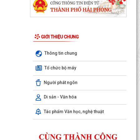
GIỚI THIỆU CHUNG
Thông tin chung
Tổ chức bộ máy
Người phát ngôn
Di sản - Văn hóa
Kế hoạch 90 ngày làm sạch, làm giàu, chuẩn
hóa dữ liệu của 12 cơ sở dữ liệu chuyên ngành y
Tác phẩm Văn học, nghệ thuật
tế của...
KHAI MẠC KỲ HỌP THƯỜNG LỆ GIỮA NĂM 2026
HỘI ĐỒNG NHÂN DÂN PHƯỜNG THỦY NGUYÊN