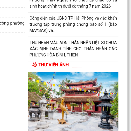
sinh hoạt chính trị dưới cờ tháng 7 năm 2026
Công điện của UBND TP Hải Phòng về việc khẩn
h công phường
trương tập trung phòng chống bão số 1 (bão
MAYSAK) và...
THU NHẬN MẪU ADN THÂN NHÂN LIỆT SĨ CHƯA
XÁC ĐỊNH DANH TÍNH CHO THÂN NHÂN CÁC
PHƯỜNG HÒA BÌNH, THIÊN...
THƯ VIỆN ẢNH
THÔNG BÁO Lịch tiếp công dân định kỳ của Chủ
tịch Ủy ban nhân dân phường Thủy Nguyên 6
tháng cuối...
PHƯỜNG THỦY NGUYÊN TRIỂN KHAI KẾ HOẠCH
THU NHẬN MẪU ADN THÂN NHÂN LIỆT SĨ CHƯA
XÁC ĐỊNH DANH TÍNH
PHƯỜNG THỦY NGUYÊN TRIỂN KHAI VẬN ĐỘNG
ỦNG HỘ QUỸ "ĐỀN ƠN ĐÁP NGHĨA" NĂM 2026