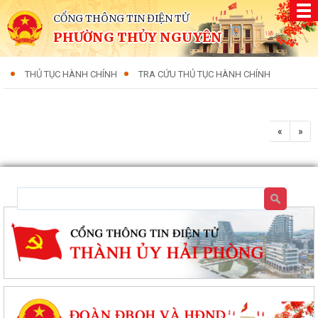
CỔNG THÔNG TIN ĐIỆN TỬ
PHƯỜNG THỦY NGUYÊN
THỦ TỤC HÀNH CHÍNH
TRA CỨU THỦ TỤC HÀNH CHÍNH
«
»