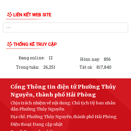
LIÊN KẾT WEB SITE
THỐNG KÊ TRUY CẬP
Đang online:
12
Hôm nay:
856
Trong tuần:
26,251
Tất cả:
817,840
Cổng Thông tin điện tử Phường Thủy
Nguyên, thành phố Hải Phòng
Chịu trách nhiệm về nội dung: Chủ tịch Uỷ ban nhân
dân Phường Thủy Nguyên
Địa chỉ: Phường Thủy Nguyên, thành phố Hải Phòng
Điện thoại: Đang cập nhật