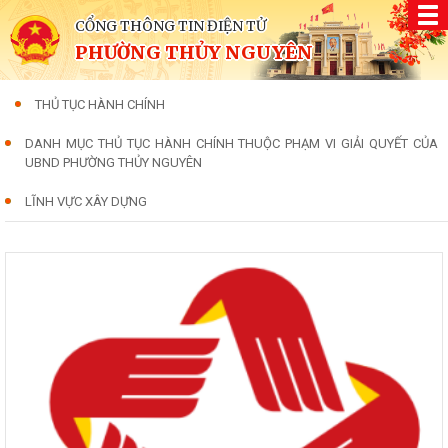
CỔNG THÔNG TIN ĐIỆN TỬ
PHƯỜNG THỦY NGUYÊN
THỦ TỤC HÀNH CHÍNH
DANH MỤC THỦ TỤC HÀNH CHÍNH THUỘC PHẠM VI GIẢI QUYẾT CỦA
UBND PHƯỜNG THỦY NGUYÊN
LĨNH VỰC XÂY DỰNG