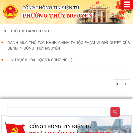
CỔNG THÔNG TIN ĐIỆN TỬ
PHƯỜNG THỦY NGUYÊN
THỦ TỤC HÀNH CHÍNH
DANH MỤC THỦ TỤC HÀNH CHÍNH THUỘC PHẠM VI GIẢI QUYẾT CỦA
UBND PHƯỜNG THỦY NGUYÊN
LĨNH VỰC KHOA HỌC VÀ CÔNG NGHỆ
«
»