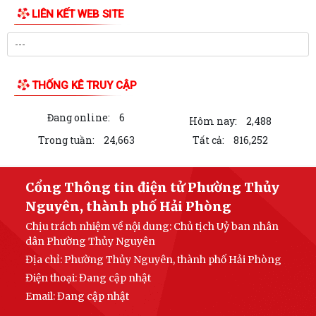
LIÊN KẾT WEB SITE
THỐNG KÊ TRUY CẬP
Đang online:
6
Hôm nay:
2,488
Trong tuần:
24,663
Tất cả:
816,252
Cổng Thông tin điện tử Phường Thủy
Nguyên, thành phố Hải Phòng
Chịu trách nhiệm về nội dung: Chủ tịch Uỷ ban nhân
dân Phường Thủy Nguyên
Địa chỉ: Phường Thủy Nguyên, thành phố Hải Phòng
Điện thoại: Đang cập nhật
Email:
Đang cập nhật