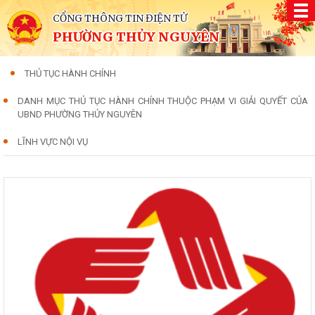
CỔNG THÔNG TIN ĐIỆN TỬ
PHƯỜNG THỦY NGUYÊN
THỦ TỤC HÀNH CHÍNH
DANH MỤC THỦ TỤC HÀNH CHÍNH THUỘC PHẠM VI GIẢI QUYẾT CỦA
UBND PHƯỜNG THỦY NGUYÊN
LĨNH VỰC NỘI VỤ