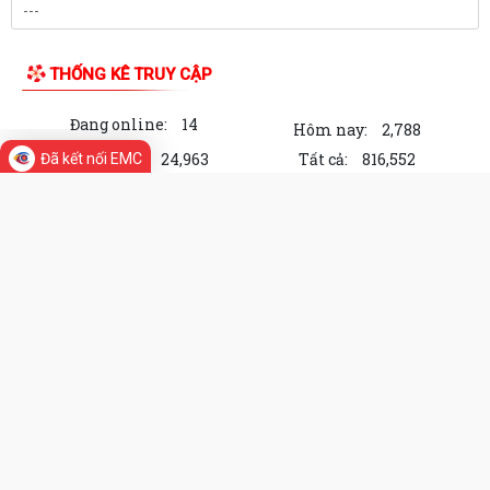
THỐNG KÊ TRUY CẬP
Đang online:
14
Hôm nay:
2,788
Trong tuần:
24,963
Tất cả:
816,552
Đã kết nối EMC
Cổng Thông tin điện tử Phường Thủy
Nguyên, thành phố Hải Phòng
Chịu trách nhiệm về nội dung: Chủ tịch Uỷ ban nhân
dân Phường Thủy Nguyên
Địa chỉ: Phường Thủy Nguyên, thành phố Hải Phòng
Điện thoại: Đang cập nhật
Email:
Đang cập nhật