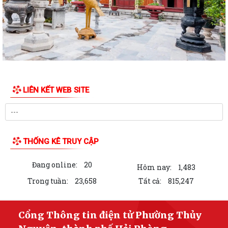
LIÊN KẾT WEB SITE
THỐNG KÊ TRUY CẬP
Đang online:
20
Hôm nay:
1,483
Trong tuần:
23,658
Tất cả:
815,247
Cổng Thông tin điện tử Phường Thủy