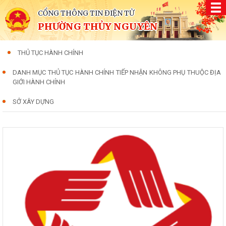
CỔNG THÔNG TIN ĐIỆN TỬ
PHƯỜNG THỦY NGUYÊN
THỦ TỤC HÀNH CHÍNH
DANH MỤC THỦ TỤC HÀNH CHÍNH TIẾP NHẬN KHÔNG PHỤ THUỘC ĐỊA
GIỚI HÀNH CHÍNH
SỞ XÂY DỰNG