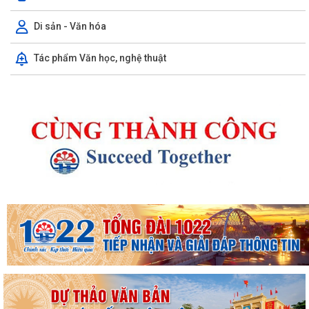
Di sản - Văn hóa
Tác phẩm Văn học, nghệ thuật
Kế hoạch 90 ngày làm sạch, làm giàu, chuẩn hóa dữ liệu của 12 cơ sở
dữ liệu chuyên ngành y tế của...
KHAI MẠC KỲ HỌP THƯỜNG LỆ GIỮA NĂM 2026 HỘI ĐỒNG NHÂN DÂN
PHƯỜNG THỦY NGUYÊN KHÓA II, NHIỆM KỲ 2026...
Thông tin báo chí về việc tổ chức cưỡng chế thu hồi đất để thực hiện
Dự án đầu tư xây dựng tuyến...