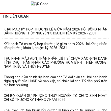
TIN LIÊN QUAN
KHAI MẠC KỲ HỌP THƯỜNG LỆ GIỮA NĂM 2026 HỘI ĐỒNG NHÂN
DÂN PHƯỜNG THỦY NGUYÊN KHÓA II, NHIỆM KỲ 2026 - 2031
Kế hoạch Tổ chức Kỳ họp thường lệ giữa năm 2026 Hôi đồng nhân
dân phường khóa II, nhiệm kỳ 2026- 2031
THU NHẬN MẪU ADN THÂN NHÂN LIỆT SĨ CHƯA XÁC ĐỊNH DANH
TÍNH CHO THÂN NHÂN CÁC PHƯỜNG HÒA BÌNH, THIÊN HƯƠNG,
NAM TRIỆU VÀ THỦY NGUYÊN
Thông báo điều chỉnh địa ban của các Tổ đại biểu sau khi ban hành
Nghị quyết của HĐND về sắp xếp, tổ chức lại các Tổ dân phố trên
địa bàn phường
CHI BỘ QUÂN SỰ PHƯỜNG THỦY NGUYÊN TỔ CHỨC SINH HOẠT
CHI BỘ THƯỜNG KỲ THÁNG 7 NĂM 2026
Khai mạc lớp tập huấn bồi dưỡng lý luận chính trị, nghiệp vụ cho