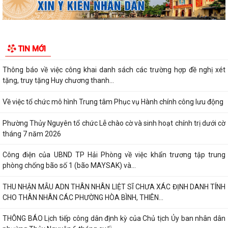
Thông báo Cưỡng chế thu hồi đất thực hiện Dự án đầu tư xây dựng
tuyến đường từ khu đô thị Bắc sông...
Thông báo về việc thực hiện công tác đăng ký đất đai và cập nhập cơ
TIN MỚI
sở dữ liệu đất đai trên địa bàn...
Thông báo về việc công khai danh sách các trường hợp đề nghị xét
tặng, truy tặng Huy chương thanh...
Về việc tổ chức mô hình Trung tâm Phục vụ Hành chính công lưu động
Phường Thủy Nguyên tổ chức Lễ chào cờ và sinh hoạt chính trị dưới cờ
tháng 7 năm 2026
Công điện của UBND TP Hải Phòng về việc khẩn trương tập trung
phòng chống bão số 1 (bão MAYSAK) và...
THU NHẬN MẪU ADN THÂN NHÂN LIỆT SĨ CHƯA XÁC ĐỊNH DANH TÍNH
CHO THÂN NHÂN CÁC PHƯỜNG HÒA BÌNH, THIÊN...
THÔNG BÁO Lịch tiếp công dân định kỳ của Chủ tịch Ủy ban nhân dân