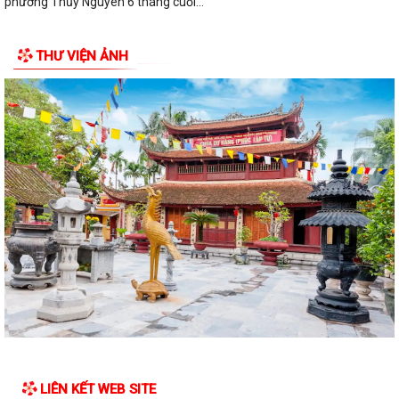
phường Thủy Nguyên 6 tháng cuối...
PHƯỜNG THỦY NGUYÊN TRIỂN KHAI KẾ HOẠCH THU NHẬN MẪU ADN
THƯ VIỆN ẢNH
THÂN NHÂN LIỆT SĨ CHƯA XÁC ĐỊNH DANH TÍNH
PHƯỜNG THỦY NGUYÊN TRIỂN KHAI VẬN ĐỘNG ỦNG HỘ QUỸ "ĐỀN ƠN
ĐÁP NGHĨA" NĂM 2026
THÔNG TIN VỀ VIỆC SẮP XẾP, TỔ CHỨC LẠI CÁC TỔ DÂN PHỐ TRÊN
ĐỊA BÀN PHƯỜNG THỦY NGUYÊN
Nghị quyết thành lập phòng chuyên môn
Trung tâm chính trị phường Thủy Nguyên tiếp tục tổ chức lớp bồi
dưỡng lý luận chính trị và nghiệp...
Thông báo của UBND phường Thủy Nguyên Tóm tắt thành tích cá
nhân đề nghị xét tặng danh hiệu nhà...
Thông báo giới thiệu chức danh và chữ ký của Chủ tịch, các Phó chủ
tịch UBND phường Thủy Nguyên...
LIÊN KẾT WEB SITE