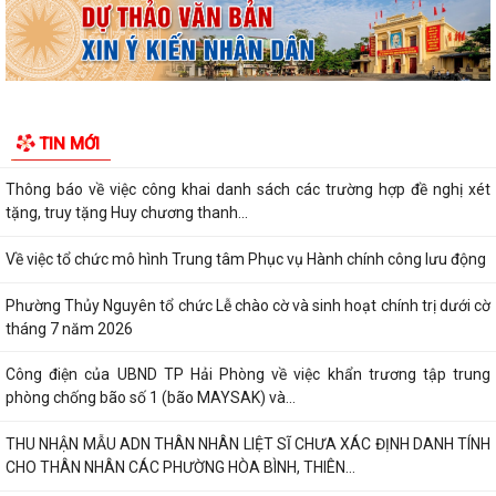
Dự án đầu tư xây dựng tuyến...
Thông báo Cưỡng chế thu hồi đất thực hiện Dự án đầu tư xây dựng
tuyến đường từ khu đô thị Bắc sông...
Thông báo về việc thực hiện công tác đăng ký đất đai và cập nhập cơ
TIN MỚI
sở dữ liệu đất đai trên địa bàn...
Thông báo về việc công khai danh sách các trường hợp đề nghị xét
tặng, truy tặng Huy chương thanh...
Về việc tổ chức mô hình Trung tâm Phục vụ Hành chính công lưu động
Phường Thủy Nguyên tổ chức Lễ chào cờ và sinh hoạt chính trị dưới cờ
tháng 7 năm 2026
Công điện của UBND TP Hải Phòng về việc khẩn trương tập trung
phòng chống bão số 1 (bão MAYSAK) và...
THU NHẬN MẪU ADN THÂN NHÂN LIỆT SĨ CHƯA XÁC ĐỊNH DANH TÍNH
CHO THÂN NHÂN CÁC PHƯỜNG HÒA BÌNH, THIÊN...