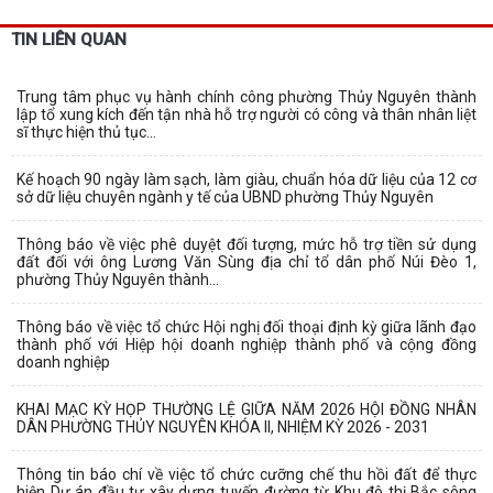
TIN LIÊN QUAN
Trung tâm phục vụ hành chính công phường Thủy Nguyên thành
lập tổ xung kích đến tận nhà hỗ trợ người có công và thân nhân liệt
sĩ thực hiện thủ tục...
Kế hoạch 90 ngày làm sạch, làm giàu, chuẩn hóa dữ liệu của 12 cơ
sở dữ liệu chuyên ngành y tế của UBND phường Thủy Nguyên
Thông báo về việc phê duyệt đối tượng, mức hỗ trợ tiền sử dụng
đất đối với ông Lương Văn Sùng địa chỉ tổ dân phố Núi Đèo 1,
phường Thủy Nguyên thành...
Thông báo về việc tổ chức Hội nghị đối thoại định kỳ giữa lãnh đạo
thành phố với Hiệp hội doanh nghiệp thành phố và cộng đồng
doanh nghiệp
KHAI MẠC KỲ HỌP THƯỜNG LỆ GIỮA NĂM 2026 HỘI ĐỒNG NHÂN
DÂN PHƯỜNG THỦY NGUYÊN KHÓA II, NHIỆM KỲ 2026 - 2031
Thông tin báo chí về việc tổ chức cưỡng chế thu hồi đất để thực
hiện Dự án đầu tư xây dựng tuyến đường từ Khu đô thị Bắc sông