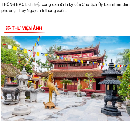
THÔNG BÁO Lịch tiếp công dân định kỳ của Chủ tịch Ủy ban nhân dân
phường Thủy Nguyên 6 tháng cuối...
PHƯỜNG THỦY NGUYÊN TRIỂN KHAI KẾ HOẠCH THU NHẬN MẪU ADN
THƯ VIỆN ẢNH
THÂN NHÂN LIỆT SĨ CHƯA XÁC ĐỊNH DANH TÍNH
PHƯỜNG THỦY NGUYÊN TRIỂN KHAI VẬN ĐỘNG ỦNG HỘ QUỸ "ĐỀN ƠN
ĐÁP NGHĨA" NĂM 2026
THÔNG TIN VỀ VIỆC SẮP XẾP, TỔ CHỨC LẠI CÁC TỔ DÂN PHỐ TRÊN
ĐỊA BÀN PHƯỜNG THỦY NGUYÊN
Nghị quyết thành lập phòng chuyên môn
Trung tâm chính trị phường Thủy Nguyên tiếp tục tổ chức lớp bồi
dưỡng lý luận chính trị và nghiệp...
Thông báo của UBND phường Thủy Nguyên Tóm tắt thành tích cá
nhân đề nghị xét tặng danh hiệu nhà...
Thông báo giới thiệu chức danh và chữ ký của Chủ tịch, các Phó chủ