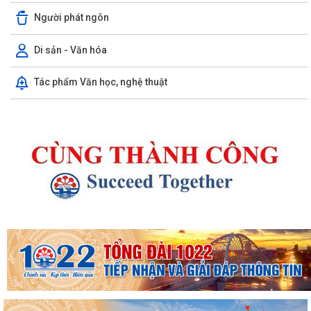
Người phát ngôn
Di sản - Văn hóa
Tác phẩm Văn học, nghệ thuật
Kế hoạch 90 ngày làm sạch, làm giàu, chuẩn hóa dữ liệu của 12 cơ sở
dữ liệu chuyên ngành y tế của...
KHAI MẠC KỲ HỌP THƯỜNG LỆ GIỮA NĂM 2026 HỘI ĐỒNG NHÂN DÂN
PHƯỜNG THỦY NGUYÊN KHÓA II, NHIỆM KỲ 2026...
Thông tin báo chí về việc tổ chức cưỡng chế thu hồi đất để thực hiện