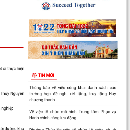
Thông tin báo chí về việc tổ chức cưỡng chế thu
hồi đất để thực hiện Dự án đầu tư xây dựng
tuyến...
Thông báo Cưỡng chế thu hồi đất thực hiện Dự
án đầu tư xây dựng tuyến đường từ khu đô thị
Bắc sông...
Thông báo về việc thực hiện công tác đăng ký
đất đai và cập nhập cơ sở dữ liệu đất đai trên địa
 sĩ thực hiện
bàn...
TIN MỚI
Thông báo về việc công khai danh sách các
trường hợp đề nghị xét tặng, truy tặng Huy
g Thủy Nguyên
chương thanh...
h nghiệp
Về việc tổ chức mô hình Trung tâm Phục vụ
Hành chính công lưu động
Phường Thủy Nguyên tổ chức Lễ chào cờ và
 tới đường khu