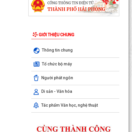
GIỚI THIỆU CHUNG
Thông tin chung
Tổ chức bộ máy
Người phát ngôn
Di sản - Văn hóa
Kế hoạch 90 ngày làm sạch, làm giàu, chuẩn
hóa dữ liệu của 12 cơ sở dữ liệu chuyên ngành y
Tác phẩm Văn học, nghệ thuật
tế của...
KHAI MẠC KỲ HỌP THƯỜNG LỆ GIỮA NĂM 2026
HỘI ĐỒNG NHÂN DÂN PHƯỜNG THỦY NGUYÊN
KHÓA II, NHIỆM KỲ 2026...