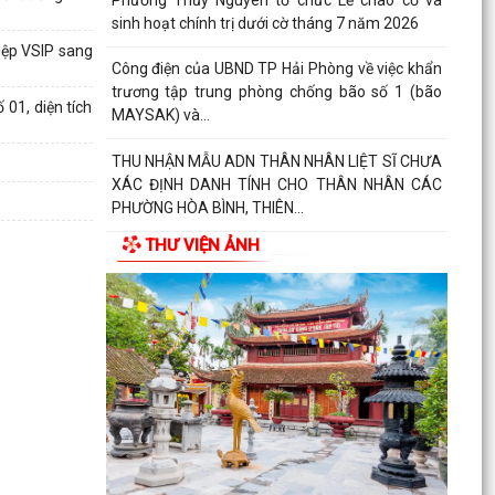
sinh hoạt chính trị dưới cờ tháng 7 năm 2026
iệp VSIP sang
Công điện của UBND TP Hải Phòng về việc khẩn
trương tập trung phòng chống bão số 1 (bão
MAYSAK) và...
01, diện tích
THU NHẬN MẪU ADN THÂN NHÂN LIỆT SĨ CHƯA
XÁC ĐỊNH DANH TÍNH CHO THÂN NHÂN CÁC
PHƯỜNG HÒA BÌNH, THIÊN...
THÔNG BÁO Lịch tiếp công dân định kỳ của Chủ
THƯ VIỆN ẢNH
tịch Ủy ban nhân dân phường Thủy Nguyên 6
tháng cuối...
PHƯỜNG THỦY NGUYÊN TRIỂN KHAI KẾ HOẠCH
THU NHẬN MẪU ADN THÂN NHÂN LIỆT SĨ CHƯA
XÁC ĐỊNH DANH TÍNH
PHƯỜNG THỦY NGUYÊN TRIỂN KHAI VẬN ĐỘNG
ỦNG HỘ QUỸ "ĐỀN ƠN ĐÁP NGHĨA" NĂM 2026