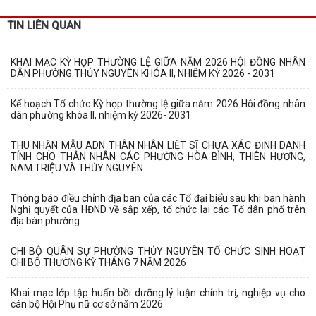
TIN LIÊN QUAN
KHAI MẠC KỲ HỌP THƯỜNG LỆ GIỮA NĂM 2026 HỘI ĐỒNG NHÂN
DÂN PHƯỜNG THỦY NGUYÊN KHÓA II, NHIỆM KỲ 2026 - 2031
Kế hoạch Tổ chức Kỳ họp thường lệ giữa năm 2026 Hôi đồng nhân
dân phường khóa II, nhiệm kỳ 2026- 2031
THU NHẬN MẪU ADN THÂN NHÂN LIỆT SĨ CHƯA XÁC ĐỊNH DANH
TÍNH CHO THÂN NHÂN CÁC PHƯỜNG HÒA BÌNH, THIÊN HƯƠNG,
NAM TRIỆU VÀ THỦY NGUYÊN
Thông báo điều chỉnh địa ban của các Tổ đại biểu sau khi ban hành
Nghị quyết của HĐND về sắp xếp, tổ chức lại các Tổ dân phố trên
địa bàn phường
CHI BỘ QUÂN SỰ PHƯỜNG THỦY NGUYÊN TỔ CHỨC SINH HOẠT
CHI BỘ THƯỜNG KỲ THÁNG 7 NĂM 2026
Khai mạc lớp tập huấn bồi dưỡng lý luận chính trị, nghiệp vụ cho
cán bộ Hội Phụ nữ cơ sở năm 2026