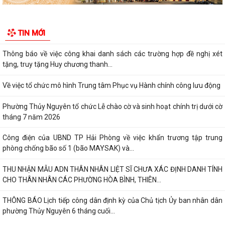
tuyến đường từ khu đô thị Bắc sông...
Thông báo về việc thực hiện công tác đăng ký đất đai và cập nhập cơ
TIN MỚI
sở dữ liệu đất đai trên địa bàn...
Thông báo về việc công khai danh sách các trường hợp đề nghị xét
tặng, truy tặng Huy chương thanh...
Về việc tổ chức mô hình Trung tâm Phục vụ Hành chính công lưu động
Phường Thủy Nguyên tổ chức Lễ chào cờ và sinh hoạt chính trị dưới cờ
tháng 7 năm 2026
Công điện của UBND TP Hải Phòng về việc khẩn trương tập trung
phòng chống bão số 1 (bão MAYSAK) và...
THU NHẬN MẪU ADN THÂN NHÂN LIỆT SĨ CHƯA XÁC ĐỊNH DANH TÍNH
CHO THÂN NHÂN CÁC PHƯỜNG HÒA BÌNH, THIÊN...
THÔNG BÁO Lịch tiếp công dân định kỳ của Chủ tịch Ủy ban nhân dân
phường Thủy Nguyên 6 tháng cuối...