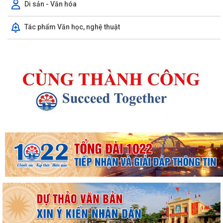
Di sản - Văn hóa
Tác phẩm Văn học, nghệ thuật
Kế hoạch 90 ngày làm sạch, làm giàu, chuẩn hóa dữ liệu của 12 cơ sở
dữ liệu chuyên ngành y tế của...
KHAI MẠC KỲ HỌP THƯỜNG LỆ GIỮA NĂM 2026 HỘI ĐỒNG NHÂN DÂN
PHƯỜNG THỦY NGUYÊN KHÓA II, NHIỆM KỲ 2026...
Thông tin báo chí về việc tổ chức cưỡng chế thu hồi đất để thực hiện
Dự án đầu tư xây dựng tuyến...
Thông báo Cưỡng chế thu hồi đất thực hiện Dự án đầu tư xây dựng