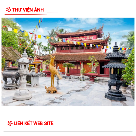
PHƯỜNG THỦY NGUYÊN TRIỂN KHAI KẾ HOẠCH THU NHẬN MẪU ADN
THƯ VIỆN ẢNH
THÂN NHÂN LIỆT SĨ CHƯA XÁC ĐỊNH DANH TÍNH
PHƯỜNG THỦY NGUYÊN TRIỂN KHAI VẬN ĐỘNG ỦNG HỘ QUỸ "ĐỀN ƠN
ĐÁP NGHĨA" NĂM 2026
THÔNG TIN VỀ VIỆC SẮP XẾP, TỔ CHỨC LẠI CÁC TỔ DÂN PHỐ TRÊN
ĐỊA BÀN PHƯỜNG THỦY NGUYÊN
Nghị quyết thành lập phòng chuyên môn
Trung tâm chính trị phường Thủy Nguyên tiếp tục tổ chức lớp bồi
dưỡng lý luận chính trị và nghiệp...
Thông báo của UBND phường Thủy Nguyên Tóm tắt thành tích cá
nhân đề nghị xét tặng danh hiệu nhà...
Thông báo giới thiệu chức danh và chữ ký của Chủ tịch, các Phó chủ
tịch UBND phường Thủy Nguyên...
LIÊN KẾT WEB SITE
Kế hoạch tuyên truyền chào mừng kỷ niệm các ngày lễ lớn trong tháng