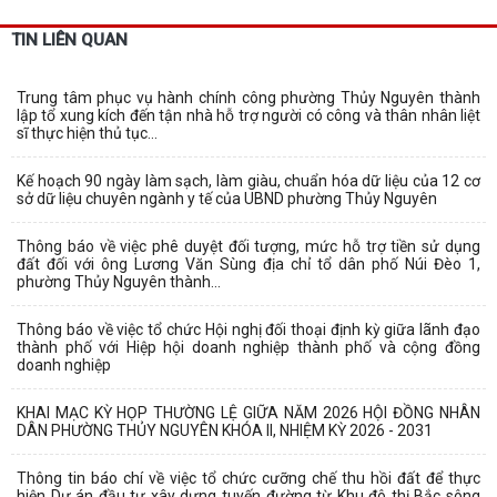
TIN LIÊN QUAN
Trung tâm phục vụ hành chính công phường Thủy Nguyên thành
lập tổ xung kích đến tận nhà hỗ trợ người có công và thân nhân liệt
sĩ thực hiện thủ tục...
Kế hoạch 90 ngày làm sạch, làm giàu, chuẩn hóa dữ liệu của 12 cơ
sở dữ liệu chuyên ngành y tế của UBND phường Thủy Nguyên
Thông báo về việc phê duyệt đối tượng, mức hỗ trợ tiền sử dụng
đất đối với ông Lương Văn Sùng địa chỉ tổ dân phố Núi Đèo 1,
phường Thủy Nguyên thành...
Thông báo về việc tổ chức Hội nghị đối thoại định kỳ giữa lãnh đạo
thành phố với Hiệp hội doanh nghiệp thành phố và cộng đồng
doanh nghiệp
KHAI MẠC KỲ HỌP THƯỜNG LỆ GIỮA NĂM 2026 HỘI ĐỒNG NHÂN
DÂN PHƯỜNG THỦY NGUYÊN KHÓA II, NHIỆM KỲ 2026 - 2031
Thông tin báo chí về việc tổ chức cưỡng chế thu hồi đất để thực
hiện Dự án đầu tư xây dựng tuyến đường từ Khu đô thị Bắc sông