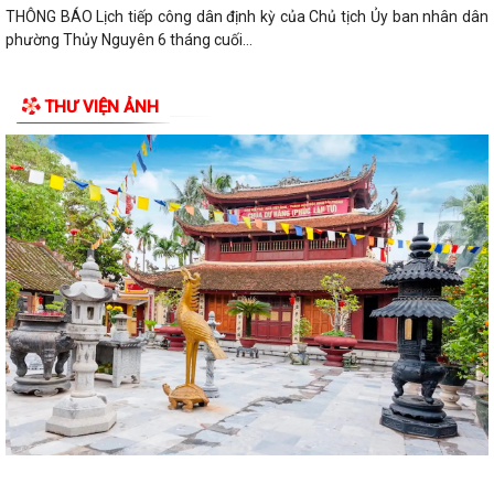
THÔNG BÁO Lịch tiếp công dân định kỳ của Chủ tịch Ủy ban nhân dân
phường Thủy Nguyên 6 tháng cuối...
PHƯỜNG THỦY NGUYÊN TRIỂN KHAI KẾ HOẠCH THU NHẬN MẪU ADN
THƯ VIỆN ẢNH
THÂN NHÂN LIỆT SĨ CHƯA XÁC ĐỊNH DANH TÍNH
PHƯỜNG THỦY NGUYÊN TRIỂN KHAI VẬN ĐỘNG ỦNG HỘ QUỸ "ĐỀN ƠN
ĐÁP NGHĨA" NĂM 2026
THÔNG TIN VỀ VIỆC SẮP XẾP, TỔ CHỨC LẠI CÁC TỔ DÂN PHỐ TRÊN
ĐỊA BÀN PHƯỜNG THỦY NGUYÊN
Nghị quyết thành lập phòng chuyên môn
Trung tâm chính trị phường Thủy Nguyên tiếp tục tổ chức lớp bồi
dưỡng lý luận chính trị và nghiệp...
Thông báo của UBND phường Thủy Nguyên Tóm tắt thành tích cá
nhân đề nghị xét tặng danh hiệu nhà...
Thông báo giới thiệu chức danh và chữ ký của Chủ tịch, các Phó chủ