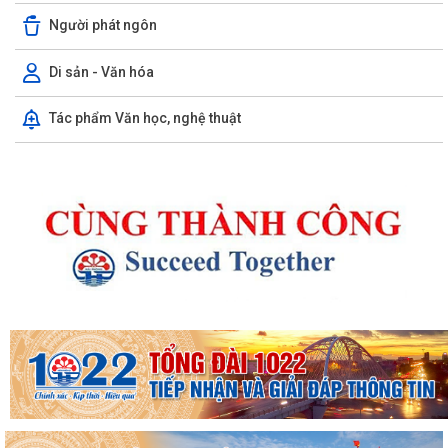
Người phát ngôn
Di sản - Văn hóa
Tác phẩm Văn học, nghệ thuật
Kế hoạch 90 ngày làm sạch, làm giàu, chuẩn hóa dữ liệu của 12 cơ sở
dữ liệu chuyên ngành y tế của...
KHAI MẠC KỲ HỌP THƯỜNG LỆ GIỮA NĂM 2026 HỘI ĐỒNG NHÂN DÂN
PHƯỜNG THỦY NGUYÊN KHÓA II, NHIỆM KỲ 2026...
Thông tin báo chí về việc tổ chức cưỡng chế thu hồi đất để thực hiện