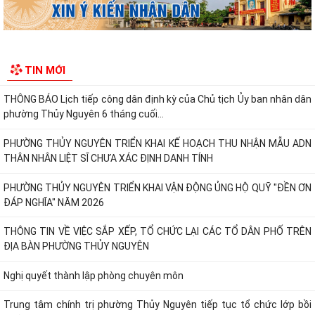
Công điện của UBND TP Hải Phòng về việc khẩn trương tập trung
phòng chống bão số 1 (bão MAYSAK) và...
THU NHẬN MẪU ADN THÂN NHÂN LIỆT SĨ CHƯA XÁC ĐỊNH DANH TÍNH
TIN MỚI
CHO THÂN NHÂN CÁC PHƯỜNG HÒA BÌNH, THIÊN...
THÔNG BÁO Lịch tiếp công dân định kỳ của Chủ tịch Ủy ban nhân dân
phường Thủy Nguyên 6 tháng cuối...
PHƯỜNG THỦY NGUYÊN TRIỂN KHAI KẾ HOẠCH THU NHẬN MẪU ADN
THÂN NHÂN LIỆT SĨ CHƯA XÁC ĐỊNH DANH TÍNH
PHƯỜNG THỦY NGUYÊN TRIỂN KHAI VẬN ĐỘNG ỦNG HỘ QUỸ "ĐỀN ƠN
ĐÁP NGHĨA" NĂM 2026
THÔNG TIN VỀ VIỆC SẮP XẾP, TỔ CHỨC LẠI CÁC TỔ DÂN PHỐ TRÊN
ĐỊA BÀN PHƯỜNG THỦY NGUYÊN
Nghị quyết thành lập phòng chuyên môn
Trung tâm chính trị phường Thủy Nguyên tiếp tục tổ chức lớp bồi