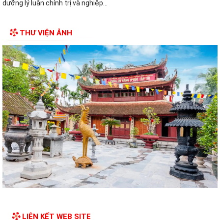
dưỡng lý luận chính trị và nghiệp...
Thông báo của UBND phường Thủy Nguyên Tóm tắt thành tích cá
THƯ VIỆN ẢNH
nhân đề nghị xét tặng danh hiệu nhà...
Thông báo giới thiệu chức danh và chữ ký của Chủ tịch, các Phó chủ
tịch UBND phường Thủy Nguyên...
Kế hoạch tuyên truyền chào mừng kỷ niệm các ngày lễ lớn trong
tháng 4, tháng 5 và Lễ hội Hoa phượng...
Hướng dẫn kích hoạt Sổ sức khỏe điện tử trên ứng dụng VNeID
UBND phường Thủy Nguyên tổ chức bế mạc và trao giải Giải đua
thuyền rồng truyền thống Đình Tân...
TUYÊN TRUYỀN NHÂN DÂN TĂNG CƯỜNG QUẢN LÝ, PHÂN LOẠI CHẤT
THẢI RẮN SINH HOẠT TẠI NGUỒN
Thông báo về việc công khai Tổng đài điện thoại về phòng, chống
bạo lực gia đình của UBND phường...
LIÊN KẾT WEB SITE