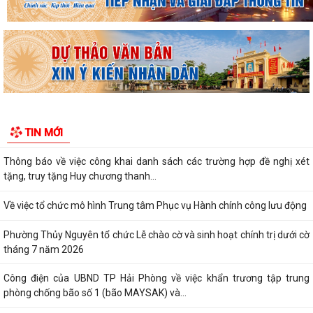
PHƯỜNG THỦY NGUYÊN KHÓA II, NHIỆM KỲ 2026...
Thông tin báo chí về việc tổ chức cưỡng chế thu hồi đất để thực hiện
Dự án đầu tư xây dựng tuyến...
Thông báo Cưỡng chế thu hồi đất thực hiện Dự án đầu tư xây dựng
tuyến đường từ khu đô thị Bắc sông...
Thông báo về việc thực hiện công tác đăng ký đất đai và cập nhập cơ
TIN MỚI
sở dữ liệu đất đai trên địa bàn...
Thông báo về việc công khai danh sách các trường hợp đề nghị xét
tặng, truy tặng Huy chương thanh...
Về việc tổ chức mô hình Trung tâm Phục vụ Hành chính công lưu động
Phường Thủy Nguyên tổ chức Lễ chào cờ và sinh hoạt chính trị dưới cờ
tháng 7 năm 2026
Công điện của UBND TP Hải Phòng về việc khẩn trương tập trung
phòng chống bão số 1 (bão MAYSAK) và...