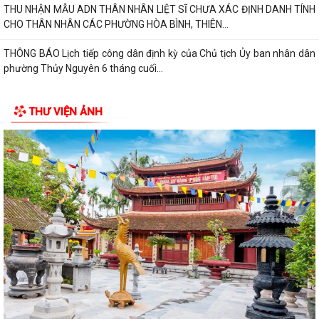
THU NHẬN MẪU ADN THÂN NHÂN LIỆT SĨ CHƯA XÁC ĐỊNH DANH TÍNH
CHO THÂN NHÂN CÁC PHƯỜNG HÒA BÌNH, THIÊN...
THÔNG BÁO Lịch tiếp công dân định kỳ của Chủ tịch Ủy ban nhân dân
phường Thủy Nguyên 6 tháng cuối...
PHƯỜNG THỦY NGUYÊN TRIỂN KHAI KẾ HOẠCH THU NHẬN MẪU ADN
THƯ VIỆN ẢNH
THÂN NHÂN LIỆT SĨ CHƯA XÁC ĐỊNH DANH TÍNH
PHƯỜNG THỦY NGUYÊN TRIỂN KHAI VẬN ĐỘNG ỦNG HỘ QUỸ "ĐỀN ƠN
ĐÁP NGHĨA" NĂM 2026
THÔNG TIN VỀ VIỆC SẮP XẾP, TỔ CHỨC LẠI CÁC TỔ DÂN PHỐ TRÊN
ĐỊA BÀN PHƯỜNG THỦY NGUYÊN
Nghị quyết thành lập phòng chuyên môn
Trung tâm chính trị phường Thủy Nguyên tiếp tục tổ chức lớp bồi
dưỡng lý luận chính trị và nghiệp...
Thông báo của UBND phường Thủy Nguyên Tóm tắt thành tích cá