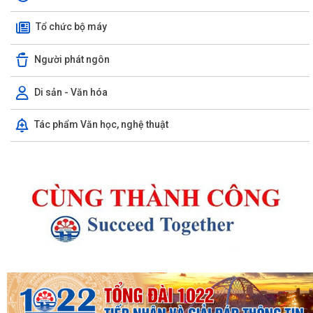
Tổ chức bộ máy
Người phát ngôn
Di sản - Văn hóa
Tác phẩm Văn học, nghệ thuật
Kế hoạch 90 ngày làm sạch, làm giàu, chuẩn hóa dữ liệu của 12 cơ sở
dữ liệu chuyên ngành y tế của...
KHAI MẠC KỲ HỌP THƯỜNG LỆ GIỮA NĂM 2026 HỘI ĐỒNG NHÂN DÂN