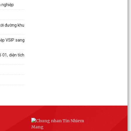
h nghiệp
Hướng dẫn kích hoạt Sổ sức khỏe điện tử trên
ứng dụng VNeID
UBND phường Thủy Nguyên tổ chức bế mạc và
 tới đường khu
trao giải Giải đua thuyền rồng truyền thống Đình
Tân...
iệp VSIP sang
TUYÊN TRUYỀN NHÂN DÂN TĂNG CƯỜNG
01, diện tích
QUẢN LÝ, PHÂN LOẠI CHẤT THẢI RẮN SINH
HOẠT TẠI NGUỒN
Thông báo về việc công khai Tổng đài điện thoại
về phòng, chống bạo lực gia đình của UBND
phường...
HĐND phường Thủy Nguyên long trọng tổ chức
Kỳ họp thứ nhất HĐND phường khóa II, nhiệm kỳ
2026–2031.
Nghị quyết thông qua kế hoạch tổ chức các kỳ
họp Thường lệ năm 2026 của Hội đồng nhân