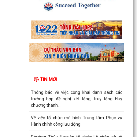
KHÓA II, NHIỆM KỲ 2026...
Thông tin báo chí về việc tổ chức cưỡng chế thu
hồi đất để thực hiện Dự án đầu tư xây dựng
tuyến...
Thông báo Cưỡng chế thu hồi đất thực hiện Dự
án đầu tư xây dựng tuyến đường từ khu đô thị
Bắc sông...
Thông báo về việc thực hiện công tác đăng ký
đất đai và cập nhập cơ sở dữ liệu đất đai trên địa
TIN MỚI
bàn...
Thông báo về việc công khai danh sách các
trường hợp đề nghị xét tặng, truy tặng Huy
chương thanh...
Về việc tổ chức mô hình Trung tâm Phục vụ
Hành chính công lưu động
Phường Thủy Nguyên tổ chức Lễ chào cờ và