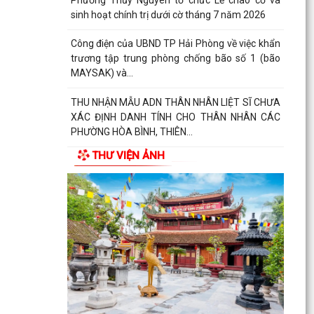
sinh hoạt chính trị dưới cờ tháng 7 năm 2026
Công điện của UBND TP Hải Phòng về việc khẩn
trương tập trung phòng chống bão số 1 (bão
MAYSAK) và...
THU NHẬN MẪU ADN THÂN NHÂN LIỆT SĨ CHƯA
XÁC ĐỊNH DANH TÍNH CHO THÂN NHÂN CÁC
PHƯỜNG HÒA BÌNH, THIÊN...
THƯ VIỆN ẢNH
THÔNG BÁO Lịch tiếp công dân định kỳ của Chủ
tịch Ủy ban nhân dân phường Thủy Nguyên 6
tháng cuối...
PHƯỜNG THỦY NGUYÊN TRIỂN KHAI KẾ HOẠCH
THU NHẬN MẪU ADN THÂN NHÂN LIỆT SĨ CHƯA
XÁC ĐỊNH DANH TÍNH
PHƯỜNG THỦY NGUYÊN TRIỂN KHAI VẬN ĐỘNG
ỦNG HỘ QUỸ "ĐỀN ƠN ĐÁP NGHĨA" NĂM 2026