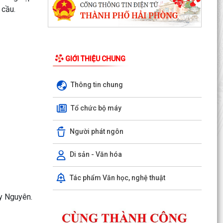
u cầu.
GIỚI THIỆU CHUNG
Thông tin chung
Tổ chức bộ máy
:
Người phát ngôn
Di sản - Văn hóa
Kế hoạch 90 ngày làm sạch, làm giàu, chuẩn
hóa dữ liệu của 12 cơ sở dữ liệu chuyên ngành y
Tác phẩm Văn học, nghệ thuật
tế của...
y Nguyên.
KHAI MẠC KỲ HỌP THƯỜNG LỆ GIỮA NĂM 2026
HỘI ĐỒNG NHÂN DÂN PHƯỜNG THỦY NGUYÊN