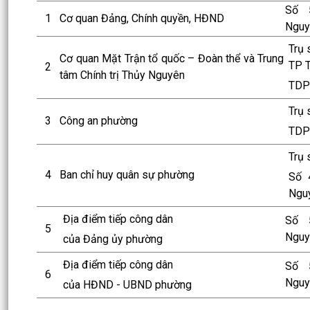
Số 
1
Cơ quan Đảng, Chính quyền, HĐND
Nguy
Trụ 
Cơ quan Mặt Trận tổ quốc – Đoàn thể và Trung
TP 
2
tâm Chính trị Thủy Nguyên
TDP
Trụ
3
Công an phường
TDP
Trụ 
4
Ban chỉ huy quân sự phường
Số 
Ngu
Địa điểm tiếp công dân
Số 
5
Nguy
của Đảng ủy phường
Địa điểm tiếp công dân
Số 
6
Nguy
của HĐND - UBND phường