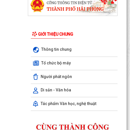
GIỚI THIỆU CHUNG
Thông tin chung
Tổ chức bộ máy
Người phát ngôn
Di sản - Văn hóa
Kế hoạch 90 ngày làm sạch, làm giàu, chuẩn
hóa dữ liệu của 12 cơ sở dữ liệu chuyên ngành y
Tác phẩm Văn học, nghệ thuật
tế của...
KHAI MẠC KỲ HỌP THƯỜNG LỆ GIỮA NĂM 2026
HỘI ĐỒNG NHÂN DÂN PHƯỜNG THỦY NGUYÊN