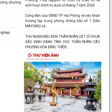
h công phường
sinh hoạt chính trị dưới cờ tháng 7 năm 2026
Công điện của UBND TP Hải Phòng về việc khẩn
trương tập trung phòng chống bão số 1 (bão
MAYSAK) và...
nghiệp
THU NHẬN MẪU ADN THÂN NHÂN LIỆT SĨ CHƯA
XÁC ĐỊNH DANH TÍNH CHO THÂN NHÂN CÁC
PHƯỜNG HÒA BÌNH, THIÊN...
THƯ VIỆN ẢNH
THÔNG BÁO Lịch tiếp công dân định kỳ của Chủ
tịch Ủy ban nhân dân phường Thủy Nguyên 6
tháng cuối...
PHƯỜNG THỦY NGUYÊN TRIỂN KHAI KẾ HOẠCH
THU NHẬN MẪU ADN THÂN NHÂN LIỆT SĨ CHƯA
XÁC ĐỊNH DANH TÍNH
PHƯỜNG THỦY NGUYÊN TRIỂN KHAI VẬN ĐỘNG
ỦNG HỘ QUỸ "ĐỀN ƠN ĐÁP NGHĨA" NĂM 2026