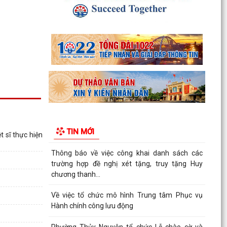
KHÓA II, NHIỆM KỲ 2026...
Thông tin báo chí về việc tổ chức cưỡng chế thu
hồi đất để thực hiện Dự án đầu tư xây dựng
tuyến...
Thông báo Cưỡng chế thu hồi đất thực hiện Dự
án đầu tư xây dựng tuyến đường từ khu đô thị
Bắc sông...
Thông báo về việc thực hiện công tác đăng ký
đất đai và cập nhập cơ sở dữ liệu đất đai trên địa
TIN MỚI
bàn...
 sĩ thực hiện
Thông báo về việc công khai danh sách các
trường hợp đề nghị xét tặng, truy tặng Huy
chương thanh...
Về việc tổ chức mô hình Trung tâm Phục vụ
Hành chính công lưu động
Phường Thủy Nguyên tổ chức Lễ chào cờ và