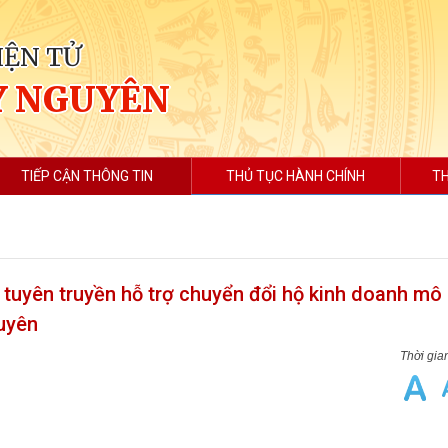
IỆN TỬ
Y NGUYÊN
TIẾP CẬN THÔNG TIN
THỦ TỤC HÀNH CHÍNH
TH
p tuyên truyền hỗ trợ chuyển đổi hộ kinh doanh mô
uyên