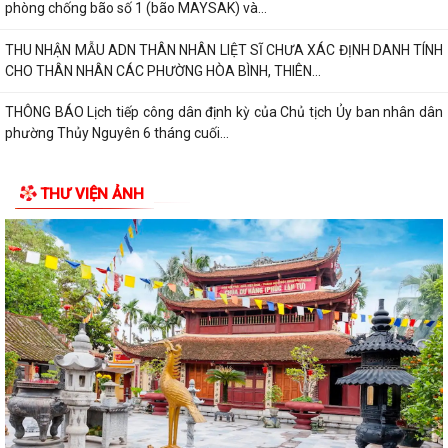
phòng chống bão số 1 (bão MAYSAK) và...
THU NHẬN MẪU ADN THÂN NHÂN LIỆT SĨ CHƯA XÁC ĐỊNH DANH TÍNH
CHO THÂN NHÂN CÁC PHƯỜNG HÒA BÌNH, THIÊN...
THÔNG BÁO Lịch tiếp công dân định kỳ của Chủ tịch Ủy ban nhân dân
phường Thủy Nguyên 6 tháng cuối...
PHƯỜNG THỦY NGUYÊN TRIỂN KHAI KẾ HOẠCH THU NHẬN MẪU ADN
THƯ VIỆN ẢNH
THÂN NHÂN LIỆT SĨ CHƯA XÁC ĐỊNH DANH TÍNH
PHƯỜNG THỦY NGUYÊN TRIỂN KHAI VẬN ĐỘNG ỦNG HỘ QUỸ "ĐỀN ƠN
ĐÁP NGHĨA" NĂM 2026
THÔNG TIN VỀ VIỆC SẮP XẾP, TỔ CHỨC LẠI CÁC TỔ DÂN PHỐ TRÊN
ĐỊA BÀN PHƯỜNG THỦY NGUYÊN
Nghị quyết thành lập phòng chuyên môn
Trung tâm chính trị phường Thủy Nguyên tiếp tục tổ chức lớp bồi
dưỡng lý luận chính trị và nghiệp...