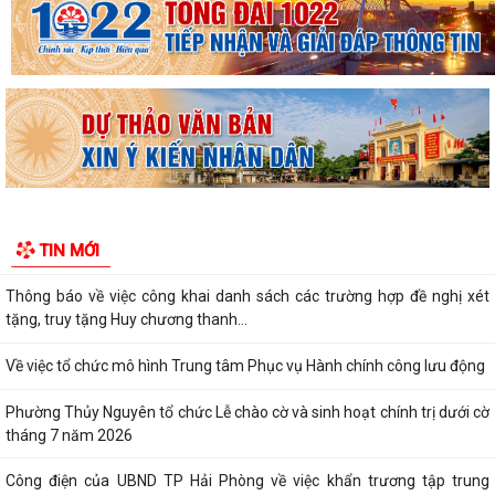
KHAI MẠC KỲ HỌP THƯỜNG LỆ GIỮA NĂM 2026 HỘI ĐỒNG NHÂN DÂN
PHƯỜNG THỦY NGUYÊN KHÓA II, NHIỆM KỲ 2026...
Thông tin báo chí về việc tổ chức cưỡng chế thu hồi đất để thực hiện
Dự án đầu tư xây dựng tuyến...
Thông báo Cưỡng chế thu hồi đất thực hiện Dự án đầu tư xây dựng
tuyến đường từ khu đô thị Bắc sông...
Thông báo về việc thực hiện công tác đăng ký đất đai và cập nhập cơ
TIN MỚI
sở dữ liệu đất đai trên địa bàn...
Thông báo về việc công khai danh sách các trường hợp đề nghị xét
tặng, truy tặng Huy chương thanh...
Về việc tổ chức mô hình Trung tâm Phục vụ Hành chính công lưu động
Phường Thủy Nguyên tổ chức Lễ chào cờ và sinh hoạt chính trị dưới cờ
tháng 7 năm 2026
Công điện của UBND TP Hải Phòng về việc khẩn trương tập trung