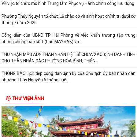
Về việc tổ chức mô hình Trung tâm Phục vụ Hành chính công lưu động
Phường Thủy Nguyên tổ chức Lễ chào cờ và sinh hoạt chính trị dưới cờ
tháng 7 năm 2026
Công điện của UBND TP Hải Phòng về việc khẩn trương tập trung
phòng chống bão số 1 (bão MAYSAK) và...
THU NHẬN MẪU ADN THÂN NHÂN LIỆT SĨ CHƯA XÁC ĐỊNH DANH TÍNH
CHO THÂN NHÂN CÁC PHƯỜNG HÒA BÌNH, THIÊN...
THÔNG BÁO Lịch tiếp công dân định kỳ của Chủ tịch Ủy ban nhân dân
phường Thủy Nguyên 6 tháng cuối...
PHƯỜNG THỦY NGUYÊN TRIỂN KHAI KẾ HOẠCH THU NHẬN MẪU ADN
THƯ VIỆN ẢNH
THÂN NHÂN LIỆT SĨ CHƯA XÁC ĐỊNH DANH TÍNH
PHƯỜNG THỦY NGUYÊN TRIỂN KHAI VẬN ĐỘNG ỦNG HỘ QUỸ "ĐỀN ƠN
ĐÁP NGHĨA" NĂM 2026
THÔNG TIN VỀ VIỆC SẮP XẾP, TỔ CHỨC LẠI CÁC TỔ DÂN PHỐ TRÊN