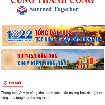
Kế hoạch 90 ngày làm sạch, làm giàu, chuẩn hóa dữ liệu của 12 cơ sở
dữ liệu chuyên ngành y tế của...
KHAI MẠC KỲ HỌP THƯỜNG LỆ GIỮA NĂM 2026 HỘI ĐỒNG NHÂN DÂN
PHƯỜNG THỦY NGUYÊN KHÓA II, NHIỆM KỲ 2026...
Thông tin báo chí về việc tổ chức cưỡng chế thu hồi đất để thực hiện
Dự án đầu tư xây dựng tuyến...
Thông báo Cưỡng chế thu hồi đất thực hiện Dự án đầu tư xây dựng
tuyến đường từ khu đô thị Bắc sông...
Thông báo về việc thực hiện công tác đăng ký đất đai và cập nhập cơ
TIN MỚI
sở dữ liệu đất đai trên địa bàn...
Thông báo về việc công khai danh sách các trường hợp đề nghị xét
tặng, truy tặng Huy chương thanh...