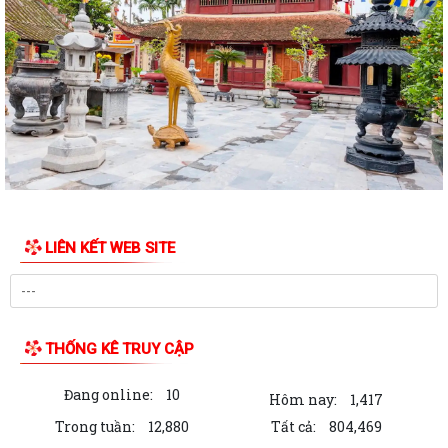
ĐỊA BÀN PHƯỜNG THỦY NGUYÊN
Nghị quyết thành lập phòng chuyên môn
Trung tâm chính trị phường Thủy Nguyên tiếp tục tổ chức lớp bồi
dưỡng lý luận chính trị và nghiệp...
Thông báo của UBND phường Thủy Nguyên Tóm tắt thành tích cá
nhân đề nghị xét tặng danh hiệu nhà...
Thông báo giới thiệu chức danh và chữ ký của Chủ tịch, các Phó chủ
tịch UBND phường Thủy Nguyên...
LIÊN KẾT WEB SITE
Kế hoạch tuyên truyền chào mừng kỷ niệm các ngày lễ lớn trong tháng
4, tháng 5 và Lễ hội Hoa phượng...
Hướng dẫn kích hoạt Sổ sức khỏe điện tử trên ứng dụng VNeID
THỐNG KÊ TRUY CẬP
UBND phường Thủy Nguyên tổ chức bế mạc và trao giải Giải đua
Đang online:
10
thuyền rồng truyền thống Đình Tân...
Hôm nay:
1,417
Trong tuần:
12,880
Tất cả:
804,469
TUYÊN TRUYỀN NHÂN DÂN TĂNG CƯỜNG QUẢN LÝ, PHÂN LOẠI CHẤT