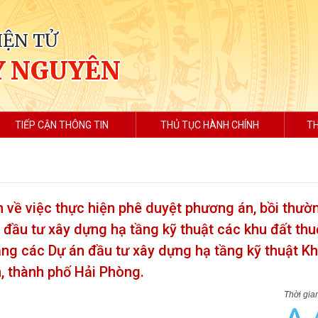
IỆN TỬ
Y NGUYÊN
TIẾP CẬN THÔNG TIN
THỦ TỤC HÀNH CHÍNH
TH
về việc thực hiện phê duyệt phương án, bồi thườn
n đầu tư xây dựng hạ tầng kỹ thuật các khu đất th
ng các Dự án đầu tư xây dựng hạ tầng kỹ thuật Kh
 thành phố Hải Phòng.