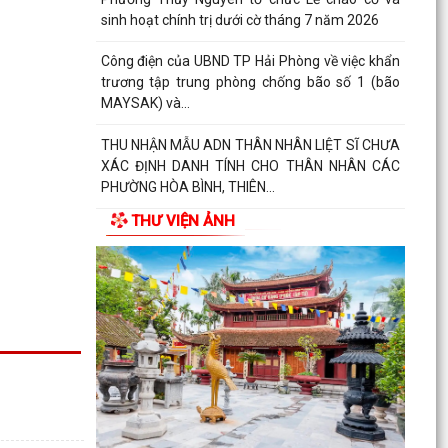
sinh hoạt chính trị dưới cờ tháng 7 năm 2026
Công điện của UBND TP Hải Phòng về việc khẩn
trương tập trung phòng chống bão số 1 (bão
MAYSAK) và...
THU NHẬN MẪU ADN THÂN NHÂN LIỆT SĨ CHƯA
XÁC ĐỊNH DANH TÍNH CHO THÂN NHÂN CÁC
PHƯỜNG HÒA BÌNH, THIÊN...
THƯ VIỆN ẢNH
THÔNG BÁO Lịch tiếp công dân định kỳ của Chủ
tịch Ủy ban nhân dân phường Thủy Nguyên 6
tháng cuối...
PHƯỜNG THỦY NGUYÊN TRIỂN KHAI KẾ HOẠCH
THU NHẬN MẪU ADN THÂN NHÂN LIỆT SĨ CHƯA
XÁC ĐỊNH DANH TÍNH
PHƯỜNG THỦY NGUYÊN TRIỂN KHAI VẬN ĐỘNG
ỦNG HỘ QUỸ "ĐỀN ƠN ĐÁP NGHĨA" NĂM 2026