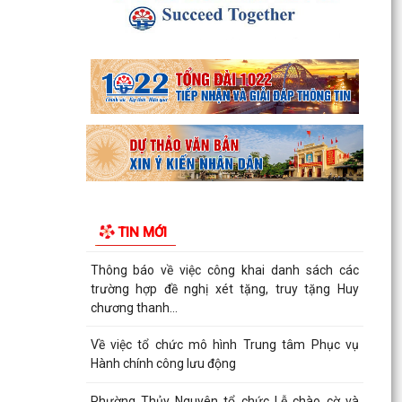
KHÓA II, NHIỆM KỲ 2026...
Thông tin báo chí về việc tổ chức cưỡng chế thu
hồi đất để thực hiện Dự án đầu tư xây dựng
tuyến...
Thông báo Cưỡng chế thu hồi đất thực hiện Dự
án đầu tư xây dựng tuyến đường từ khu đô thị
Bắc sông...
Thông báo về việc thực hiện công tác đăng ký
đất đai và cập nhập cơ sở dữ liệu đất đai trên địa
TIN MỚI
bàn...
Thông báo về việc công khai danh sách các
trường hợp đề nghị xét tặng, truy tặng Huy
chương thanh...
Về việc tổ chức mô hình Trung tâm Phục vụ
Hành chính công lưu động
Phường Thủy Nguyên tổ chức Lễ chào cờ và