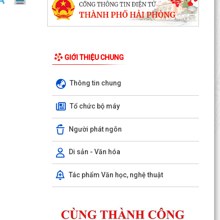
GIỚI THIỆU CHUNG
Thông tin chung
Tổ chức bộ máy
Người phát ngôn
Di sản - Văn hóa
Kế hoạch 90 ngày làm sạch, làm giàu, chuẩn
hóa dữ liệu của 12 cơ sở dữ liệu chuyên ngành y
Tác phẩm Văn học, nghệ thuật
tế của...
KHAI MẠC KỲ HỌP THƯỜNG LỆ GIỮA NĂM 2026
HỘI ĐỒNG NHÂN DÂN PHƯỜNG THỦY NGUYÊN