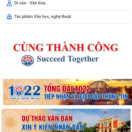
Di sản - Văn hóa
Kế hoạch 90 ngày làm sạch, làm giàu, chuẩn hóa dữ liệu của 12 cơ sở
Tác phẩm Văn học, nghệ thuật
dữ liệu chuyên ngành y tế của...
KHAI MẠC KỲ HỌP THƯỜNG LỆ GIỮA NĂM 2026 HỘI ĐỒNG NHÂN DÂN
PHƯỜNG THỦY NGUYÊN KHÓA II, NHIỆM KỲ 2026...
Thông tin báo chí về việc tổ chức cưỡng chế thu hồi đất để thực hiện
Dự án đầu tư xây dựng tuyến...
Thông báo Cưỡng chế thu hồi đất thực hiện Dự án đầu tư xây dựng
tuyến đường từ khu đô thị Bắc sông...
Thông báo về việc thực hiện công tác đăng ký đất đai và cập nhập cơ
sở dữ liệu đất đai trên địa bàn...
Thông báo về việc công khai danh sách các trường hợp đề nghị xét
tặng, truy tặng Huy chương thanh...
Về việc tổ chức mô hình Trung tâm Phục vụ Hành chính công lưu động