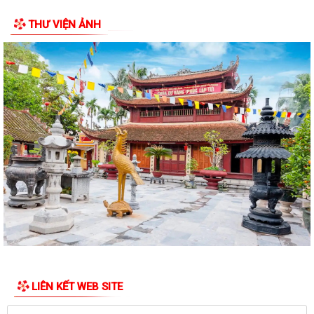
Nghị quyết thành lập phòng chuyên môn
THƯ VIỆN ẢNH
Trung tâm chính trị phường Thủy Nguyên tiếp tục tổ chức lớp bồi
dưỡng lý luận chính trị và nghiệp...
Thông báo của UBND phường Thủy Nguyên Tóm tắt thành tích cá
nhân đề nghị xét tặng danh hiệu nhà...
Thông báo giới thiệu chức danh và chữ ký của Chủ tịch, các Phó chủ
tịch UBND phường Thủy Nguyên...
Kế hoạch tuyên truyền chào mừng kỷ niệm các ngày lễ lớn trong tháng
4, tháng 5 và Lễ hội Hoa phượng...
Hướng dẫn kích hoạt Sổ sức khỏe điện tử trên ứng dụng VNeID
UBND phường Thủy Nguyên tổ chức bế mạc và trao giải Giải đua
thuyền rồng truyền thống Đình Tân...
TUYÊN TRUYỀN NHÂN DÂN TĂNG CƯỜNG QUẢN LÝ, PHÂN LOẠI CHẤT
LIÊN KẾT WEB SITE
THẢI RẮN SINH HOẠT TẠI NGUỒN