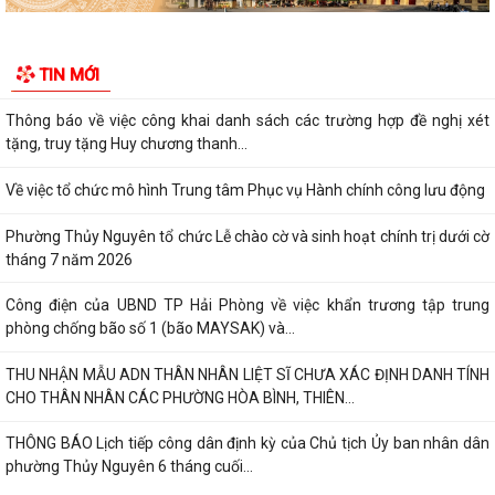
Phường Thủy Nguyên tổ chức Lễ chào cờ và sinh hoạt chính trị dưới cờ
tháng 7 năm 2026
TIN MỚI
Công điện của UBND TP Hải Phòng về việc khẩn trương tập trung
phòng chống bão số 1 (bão MAYSAK) và...
THU NHẬN MẪU ADN THÂN NHÂN LIỆT SĨ CHƯA XÁC ĐỊNH DANH TÍNH
CHO THÂN NHÂN CÁC PHƯỜNG HÒA BÌNH, THIÊN...
THÔNG BÁO Lịch tiếp công dân định kỳ của Chủ tịch Ủy ban nhân dân
phường Thủy Nguyên 6 tháng cuối...
PHƯỜNG THỦY NGUYÊN TRIỂN KHAI KẾ HOẠCH THU NHẬN MẪU ADN
THÂN NHÂN LIỆT SĨ CHƯA XÁC ĐỊNH DANH TÍNH
PHƯỜNG THỦY NGUYÊN TRIỂN KHAI VẬN ĐỘNG ỦNG HỘ QUỸ "ĐỀN ƠN
ĐÁP NGHĨA" NĂM 2026
THÔNG TIN VỀ VIỆC SẮP XẾP, TỔ CHỨC LẠI CÁC TỔ DÂN PHỐ TRÊN
ĐỊA BÀN PHƯỜNG THỦY NGUYÊN