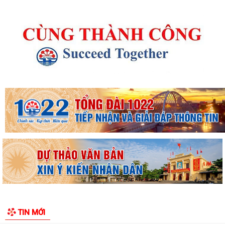
Kế hoạch 90 ngày làm sạch, làm giàu, chuẩn hóa dữ liệu của 12 cơ sở
dữ liệu chuyên ngành y tế của...
KHAI MẠC KỲ HỌP THƯỜNG LỆ GIỮA NĂM 2026 HỘI ĐỒNG NHÂN DÂN
PHƯỜNG THỦY NGUYÊN KHÓA II, NHIỆM KỲ 2026...
Thông tin báo chí về việc tổ chức cưỡng chế thu hồi đất để thực hiện
Dự án đầu tư xây dựng tuyến...
Thông báo Cưỡng chế thu hồi đất thực hiện Dự án đầu tư xây dựng
tuyến đường từ khu đô thị Bắc sông...
Thông báo về việc thực hiện công tác đăng ký đất đai và cập nhập cơ
TIN MỚI
sở dữ liệu đất đai trên địa bàn...