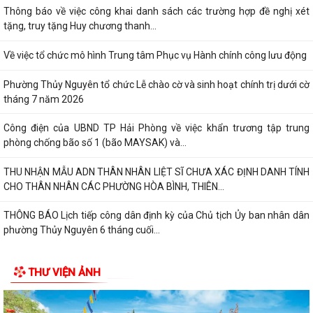
Thông báo về việc công khai danh sách các trường hợp đề nghị xét
tặng, truy tặng Huy chương thanh...
Về việc tổ chức mô hình Trung tâm Phục vụ Hành chính công lưu động
Phường Thủy Nguyên tổ chức Lễ chào cờ và sinh hoạt chính trị dưới cờ
tháng 7 năm 2026
Công điện của UBND TP Hải Phòng về việc khẩn trương tập trung
phòng chống bão số 1 (bão MAYSAK) và...
THU NHẬN MẪU ADN THÂN NHÂN LIỆT SĨ CHƯA XÁC ĐỊNH DANH TÍNH
CHO THÂN NHÂN CÁC PHƯỜNG HÒA BÌNH, THIÊN...
THÔNG BÁO Lịch tiếp công dân định kỳ của Chủ tịch Ủy ban nhân dân
phường Thủy Nguyên 6 tháng cuối...
PHƯỜNG THỦY NGUYÊN TRIỂN KHAI KẾ HOẠCH THU NHẬN MẪU ADN
THƯ VIỆN ẢNH
THÂN NHÂN LIỆT SĨ CHƯA XÁC ĐỊNH DANH TÍNH
PHƯỜNG THỦY NGUYÊN TRIỂN KHAI VẬN ĐỘNG ỦNG HỘ QUỸ "ĐỀN ƠN