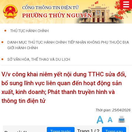
CỔNG THÔNG TIN ĐIỆN TỬ
PHƯỜNG THỦY NGUYÊN
THỦ TỤC HÀNH CHÍNH
DANH MỤC THỦ TỤC HÀNH CHÍNH TIẾP NHẬN KHÔNG PHỤ THUỘC ĐỊA
GIỚI HÀNH CHÍNH
SỞ VĂN HÓA, THỂ THAO VÀ DU LỊCH
V/v công khai niêm yết nội dung TTHC sửa đổi,
bổ sung lĩnh vực liên quan đến hoạt động sản
xuất, kinh doanh; Phát thanh truyền hình và
thông tin điện tử
25/04/2026