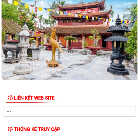
ĐÁP NGHĨA" NĂM 2026
THÔNG TIN VỀ VIỆC SẮP XẾP, TỔ CHỨC LẠI CÁC TỔ DÂN PHỐ TRÊN
ĐỊA BÀN PHƯỜNG THỦY NGUYÊN
Nghị quyết thành lập phòng chuyên môn
Trung tâm chính trị phường Thủy Nguyên tiếp tục tổ chức lớp bồi
dưỡng lý luận chính trị và nghiệp...
Thông báo của UBND phường Thủy Nguyên Tóm tắt thành tích cá
nhân đề nghị xét tặng danh hiệu nhà...
Thông báo giới thiệu chức danh và chữ ký của Chủ tịch, các Phó chủ
tịch UBND phường Thủy Nguyên...
LIÊN KẾT WEB SITE
Kế hoạch tuyên truyền chào mừng kỷ niệm các ngày lễ lớn trong tháng
4, tháng 5 và Lễ hội Hoa phượng...
Hướng dẫn kích hoạt Sổ sức khỏe điện tử trên ứng dụng VNeID
THỐNG KÊ TRUY CẬP
UBND phường Thủy Nguyên tổ chức bế mạc và trao giải Giải đua