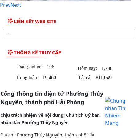
Prev
Next
lớp bồi dưỡng lý luận chính trị và nghiệp...
Thông báo của UBND phường Thủy Nguyên Tóm tắt thành
LIÊN KẾT WEB SITE
tích cá nhân đề nghị xét tặng danh hiệu nhà...
Thông báo giới thiệu chức danh và chữ ký của Chủ tịch, các
Phó chủ tịch UBND phường Thủy Nguyên...
THỐNG KÊ TRUY CẬP
Kế hoạch tuyên truyền chào mừng kỷ niệm các ngày lễ lớn
trong tháng 4, tháng 5 và Lễ hội Hoa phượng...
Đang online:
106
Hôm nay:
1,738
Trong tuần:
19,460
Tất cả:
811,049
Hướng dẫn kích hoạt Sổ sức khỏe điện tử trên ứng dụng
VNeID
Cổng Thông tin điện tử Phường Thủy
UBND phường Thủy Nguyên tổ chức bế mạc và trao giải Giải
Nguyên, thành phố Hải Phòng
đua thuyền rồng truyền thống Đình Tân...
Chịu trách nhiệm về nội dung: Chủ tịch Uỷ ban
TUYÊN TRUYỀN NHÂN DÂN TĂNG CƯỜNG QUẢN LÝ, PHÂN
nhân dân Phường Thủy Nguyên
LOẠI CHẤT THẢI RẮN SINH HOẠT TẠI NGUỒN
Địa chỉ: Phường Thủy Nguyên, thành phố Hải