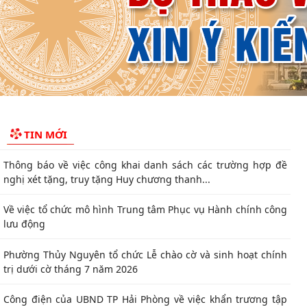
Thông tin báo chí về việc tổ chức cưỡng chế thu hồi đất để
thực hiện Dự án đầu tư xây dựng tuyến...
Thông báo Cưỡng chế thu hồi đất thực hiện Dự án đầu tư xây
dựng tuyến đường từ khu đô thị Bắc sông...
Thông báo về việc thực hiện công tác đăng ký đất đai và cập
TIN MỚI
nhập cơ sở dữ liệu đất đai trên địa bàn...
Thông báo về việc công khai danh sách các trường hợp đề
nghị xét tặng, truy tặng Huy chương thanh...
Về việc tổ chức mô hình Trung tâm Phục vụ Hành chính công
lưu động
Phường Thủy Nguyên tổ chức Lễ chào cờ và sinh hoạt chính
trị dưới cờ tháng 7 năm 2026
Công điện của UBND TP Hải Phòng về việc khẩn trương tập