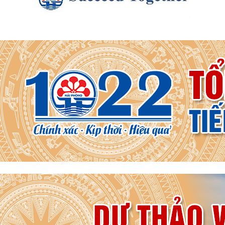
Kế hoạch 90 ngày làm sạch, làm giàu, chuẩn hóa dữ liệu của
12 cơ sở dữ liệu chuyên ngành y tế của...
KHAI MẠC KỲ HỌP THƯỜNG LỆ GIỮA NĂM 2026 HỘI ĐỒNG
NHÂN DÂN PHƯỜNG THỦY NGUYÊN KHÓA II, NHIỆM KỲ
2026...