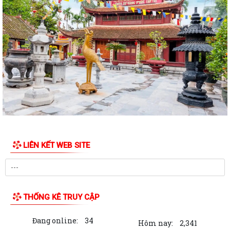
THÔNG TIN VỀ VIỆC SẮP XẾP, TỔ CHỨC LẠI CÁC TỔ DÂN PHỐ TRÊN
ĐỊA BÀN PHƯỜNG THỦY NGUYÊN
Nghị quyết thành lập phòng chuyên môn
Trung tâm chính trị phường Thủy Nguyên tiếp tục tổ chức lớp bồi
dưỡng lý luận chính trị và nghiệp...
Thông báo của UBND phường Thủy Nguyên Tóm tắt thành tích cá
nhân đề nghị xét tặng danh hiệu nhà...
Thông báo giới thiệu chức danh và chữ ký của Chủ tịch, các Phó chủ
tịch UBND phường Thủy Nguyên...
LIÊN KẾT WEB SITE
Kế hoạch tuyên truyền chào mừng kỷ niệm các ngày lễ lớn trong tháng
4, tháng 5 và Lễ hội Hoa phượng...
Hướng dẫn kích hoạt Sổ sức khỏe điện tử trên ứng dụng VNeID
THỐNG KÊ TRUY CẬP
UBND phường Thủy Nguyên tổ chức bế mạc và trao giải Giải đua
Đang online:
34
thuyền rồng truyền thống Đình Tân...
Hôm nay:
2,341