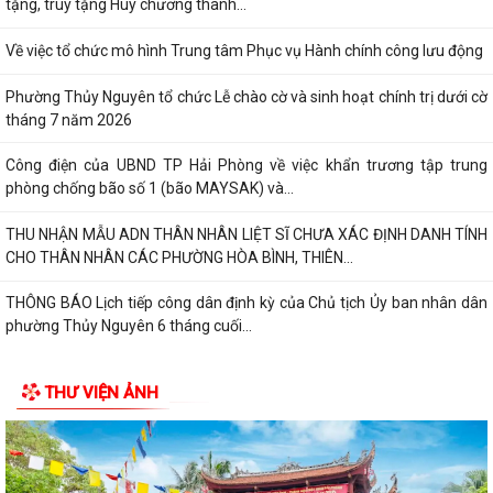
tặng, truy tặng Huy chương thanh...
Về việc tổ chức mô hình Trung tâm Phục vụ Hành chính công lưu động
Phường Thủy Nguyên tổ chức Lễ chào cờ và sinh hoạt chính trị dưới cờ
tháng 7 năm 2026
Công điện của UBND TP Hải Phòng về việc khẩn trương tập trung
phòng chống bão số 1 (bão MAYSAK) và...
THU NHẬN MẪU ADN THÂN NHÂN LIỆT SĨ CHƯA XÁC ĐỊNH DANH TÍNH
CHO THÂN NHÂN CÁC PHƯỜNG HÒA BÌNH, THIÊN...
THÔNG BÁO Lịch tiếp công dân định kỳ của Chủ tịch Ủy ban nhân dân
phường Thủy Nguyên 6 tháng cuối...
PHƯỜNG THỦY NGUYÊN TRIỂN KHAI KẾ HOẠCH THU NHẬN MẪU ADN
THƯ VIỆN ẢNH
THÂN NHÂN LIỆT SĨ CHƯA XÁC ĐỊNH DANH TÍNH
PHƯỜNG THỦY NGUYÊN TRIỂN KHAI VẬN ĐỘNG ỦNG HỘ QUỸ "ĐỀN ƠN
ĐÁP NGHĨA" NĂM 2026