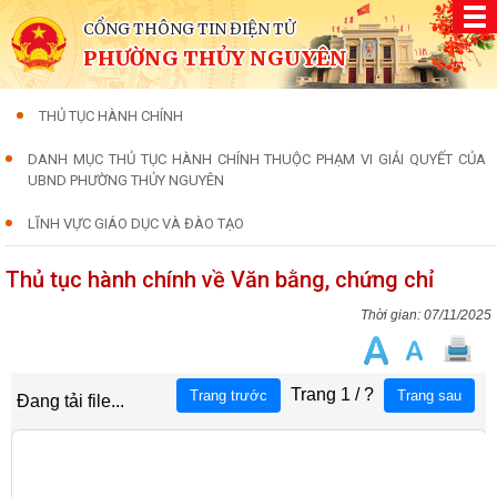
CỔNG THÔNG TIN ĐIỆN TỬ
PHƯỜNG THỦY NGUYÊN
THỦ TỤC HÀNH CHÍNH
DANH MỤC THỦ TỤC HÀNH CHÍNH THUỘC PHẠM VI GIẢI QUYẾT CỦA
UBND PHƯỜNG THỦY NGUYÊN
LĨNH VỰC GIÁO DỤC VÀ ĐÀO TẠO
Thủ tục hành chính về Văn bằng, chứng chỉ
07/11/2025