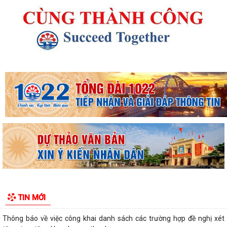
Kế hoạch 90 ngày làm sạch, làm giàu, chuẩn hóa dữ liệu của 12 cơ sở
dữ liệu chuyên ngành y tế của...
KHAI MẠC KỲ HỌP THƯỜNG LỆ GIỮA NĂM 2026 HỘI ĐỒNG NHÂN DÂN
PHƯỜNG THỦY NGUYÊN KHÓA II, NHIỆM KỲ 2026...
Thông tin báo chí về việc tổ chức cưỡng chế thu hồi đất để thực hiện
Dự án đầu tư xây dựng tuyến...
Thông báo Cưỡng chế thu hồi đất thực hiện Dự án đầu tư xây dựng
tuyến đường từ khu đô thị Bắc sông...
Thông báo về việc thực hiện công tác đăng ký đất đai và cập nhập cơ
TIN MỚI
sở dữ liệu đất đai trên địa bàn...
Thông báo về việc công khai danh sách các trường hợp đề nghị xét